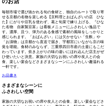
のお店
毎朝市場で選び抜かれる旬の食材と、独自のルートで取り寄
せる京都の名物を楽しめる【京料理とおばんざいの店 ひな
た】にがりや豆乳を使わず、葛と旬菜で練り上げる、『ひな
た名物 自家製豆富』は看板メニューにふさわしい逸品で
す。濃厚、且つ、弾力のある食感で素材の風味をしっかりと
感じられます。「おばんざい」には欠かせない「生麩」や
「お漬物」は京都から直送で届き、宇都宮にいながら京の味
覚を堪能。食材のみならず、三重県四日市産の土釜にもこだ
わっています。炊き上がりの味の違いにほれ込んだ店主がぜ
ひ使いたいと決意。家族の大切なお祝いの席や友人との会
食、楽しい宴会などさまざまなシーンにふさわしい趣溢れる
一軒です。
お品書き
さまざまな
シ
ー
ン
に
ふさわしい空間
家族の大切なお祝いの席や友人との会食、楽しい宴会などさ