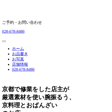
ご予約・お問い合わせ
028-678-8486
ホーム
お品書き
お写真
店舗情報
028-678-8486
京都
で
修業をした店主が
厳選素材
を使い腕振るう、
京料理
と
おばんざい